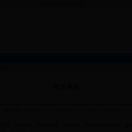
今天夜间到明天白天:晴间多云,最高气温20℃,最低气温6℃ 
色美食
清水羊排
发布日期：2015-11-17
浏览次数:
字体：[
大
中
小
]
、
肝肾
、
补血温经
、
保护胃黏膜
、
补肝明目
、
增加高温抗病能力
、
健