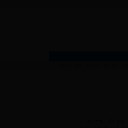
当前位置：
首页
>
镍都文化
>
畅游金昌
>
特
清水羊排，
温补脾胃