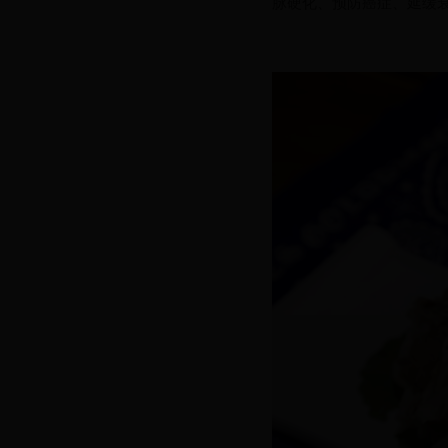
脉硬化
、
预防癌症
、
延缓