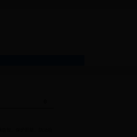
,西北风3-4级。
0
脑益智
、
保护肝脏
、
防治动