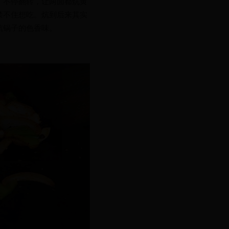
，不停翻转，让两面都炕黄
禁不住想吃。炕到后来其实
炕锅子的色
香
味。