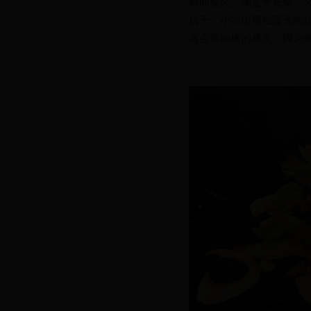
时间要久。锅是平底锅，
炕干。
小吃街
那些露天的
有点像油烤的感觉，因为