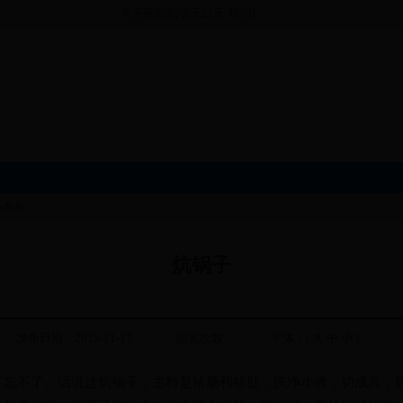
今天夜间到明天白天:晴间多云,最高气温20℃,最低气温6℃ 
色美食
炕锅子
发布日期：2015-11-17
浏览次数:
字体：[
大
中
小
]
了忘不了。话说这炕锅子，主料是猪肠
和猪肚，
洗净小煮，切成片，