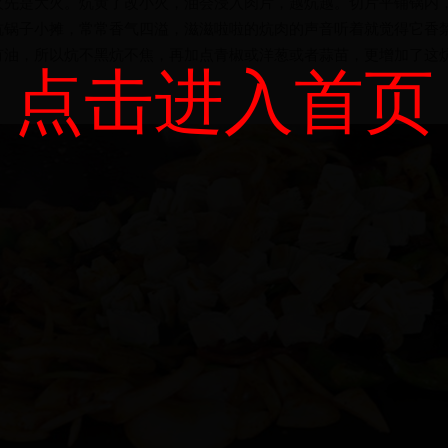
火先是大火。炕黄了改小火，油会浸入肉片，越炕越。切片平铺锅内
炕锅子小摊，常常香气四溢，滋滋啦啦的炕肉的声音听着就觉得它香
有油，所以炕不黑炕不焦，再加点青椒或洋葱或者蒜苗，更增加了这
点击进入首页